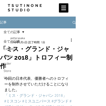
TSUTINONE
STUDIO
記事
全ての記事
potterasaka
全ての記事
2018年6月6日
読了時間: 1分
「ミス・グランド・ジャ
Exhibition
パン 2018」トロフィー制
A table
order
作
Store
Trip
今回の日本代表、優勝者へのトロフィ
ーを制作させていただけることになり
ました。
「ミス・グランド・ジャパン 2018」
#ミスコン
#ミスユニバース
#グランド
#