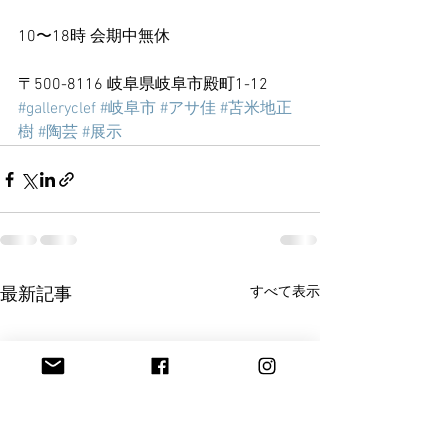
10〜18時 会期中無休
〒500-8116 岐阜県岐阜市殿町1-12
#galleryclef
#岐阜市
#アサ佳
#苫米地正
樹
#陶芸
#展示
すべて表示
最新記事