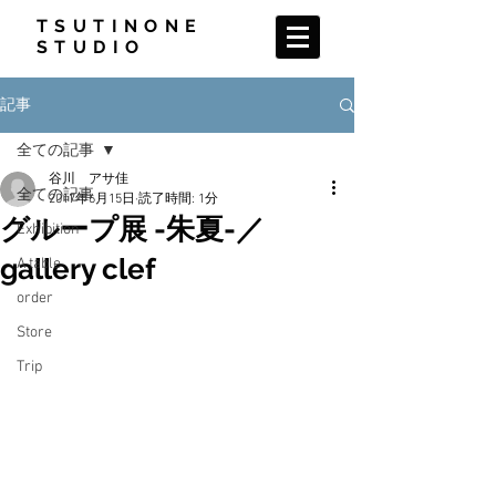
TSUTINONE
STUDIO
記事
全ての記事
谷川 アサ佳
全ての記事
2017年6月15日
読了時間: 1分
グループ展 -朱夏-／
Exhibition
gallery clef
A table
order
Store
Trip