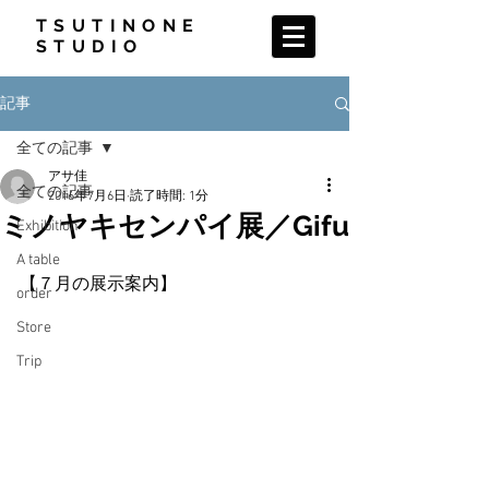
TSUTINONE
STUDIO
記事
全ての記事
アサ佳
全ての記事
2016年7月6日
読了時間: 1分
ミノヤキセンパイ展／Gifu
Exhibition
A table
【７月の展示案内】
order
Store
Trip