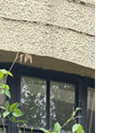
Discover Japan Lab.展示
【うつわ勉強会 基展ー向付のかたちー】 作家たち
がうつわについて考え、発信する「うつわ勉強会
基(もとい)」。定期的に企画展も開催しており、今
回は「向付」をメインに当店でうつわ展が開催。
会期:2025年10月18日（土）～10月26日（日）...