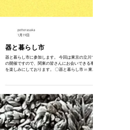
potterasaka
1月19日
器と暮らし市
器と暮らし市に参加します。 今回は東京の立川で
の開催ですので、関東の皆さんにお会いできる事
を楽しみにしております。 〇器と暮らし市 in 東京
vol.20 開催日：2月14日（土）～15日（日） 場所：
国営昭和記念公園 みどりの文化ゾーン ゆめひろば
時間：10:00～16:00（15:30最終入場）入場料：前売
券800円/当日券 1,200円 ※小学生以下、無料